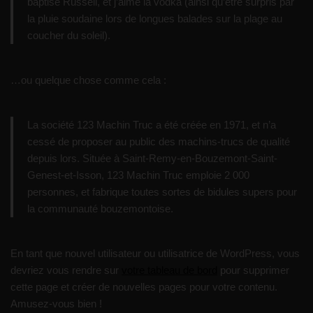
baptisé Russell, et j’aime la vodka (ainsi qu’être surpris par
la pluie soudaine lors de longues balades sur la plage au
coucher du soleil).
…ou quelque chose comme cela :
La société 123 Machin Truc a été créée en 1971, et n’a
cessé de proposer au public des machins-trucs de qualité
depuis lors. Située à Saint-Remy-en-Bouzemont-Saint-
Genest-et-Isson, 123 Machin Truc emploie 2 000
personnes, et fabrique toutes sortes de bidules supers pour
la communauté bouzemontoise.
En tant que nouvel utilisateur ou utilisatrice de WordPress, vous
devriez vous rendre sur
votre tableau de bord
pour supprimer
cette page et créer de nouvelles pages pour votre contenu.
Amusez-vous bien !