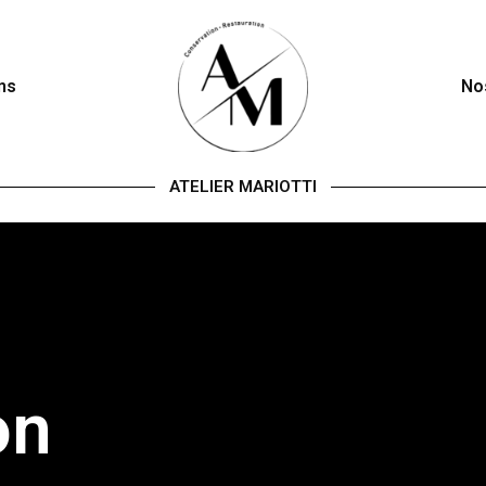
ns
No
ATELIER MARIOTTI
on