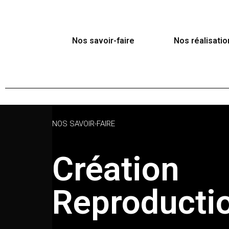
Aller
Nos savoir-faire
Nos réalisatio
au
contenu
NOS SAVOIR-FAIRE
Création
Reproducti